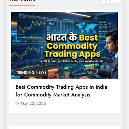
TRENDING NEWS
Best Commodity Trading Apps in India
N
for Commodity Market Analysis
स
क
May 22, 2026