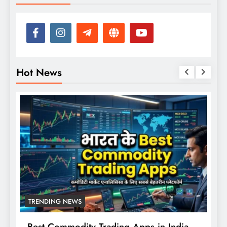
Hot News
TRENDING NEWS
Best Commodity Trading Apps in India
N