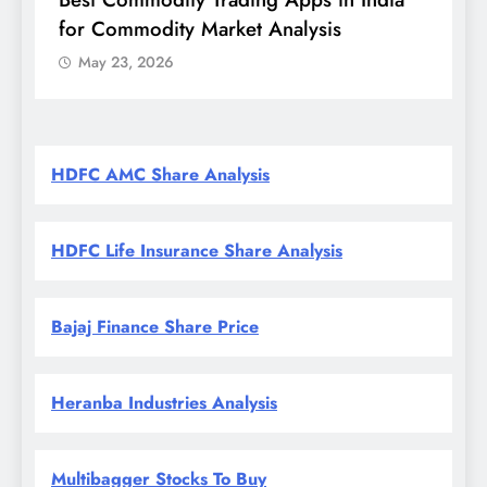
for Commodity Market Analysis
स
क
May 23, 2026
HDFC AMC Share Analysis
HDFC Life Insurance Share Analysis
Bajaj Finance Share Price
Heranba Industries Analysis
Multibagger Stocks To Buy