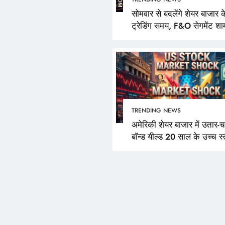
सोमवार से बदलेंगे शेयर बाजार क
ट्रेडिंग समय, F&O सेगमेंट शा
3:40 बजे तक रहेगा खुला
TRENDING NEWS
अमेरिकी शेयर बाजार में उतार-च
बॉन्ड यील्ड 20 साल के उच्च स्
पर पहुंची; नैस्डैक दिन की ऊंचा
400 अंक फिसला