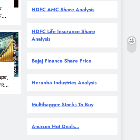
े
HDFC AMC Share Analysis
म
HDFC Life Insurance Share
Analysis
Bajaj Finance Share Price
ढ़ाव,
Heranba Industries Analysis
तर
ई से
Multibagger Stocks To Buy
Amazon Hot Deals...