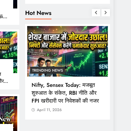
Hot News
ity
TRENDING NEWS
TREND
त
और
ing
Nifty, Sensex Today: मजबूत
सोमवार 
 नजर
mmodity
शुरुआत के संकेत, RBI नीति और
ट्रेडि
FPI खरीदारी पर निवेशकों की नजर
3:40 ब
April 11, 2026
April