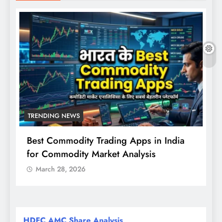
TRENDING NEWS
Best Commodity Trading Apps in India
N
for Commodity Market Analysis
स
क
March 28, 2026
HDFC AMC Share Analysis