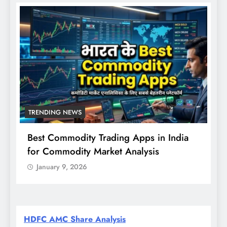
TRENDING NEWS
Best Commodity Trading Apps in India
N
for Commodity Market Analysis
स
क
January 9, 2026
HDFC AMC Share Analysis