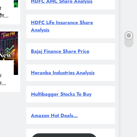
HDFC AMC Share Analysis
त
और
HDFC Life Insurance Share
 नजर
Analysis
Bajaj Finance Share Price
Heranba Industries Analysis
े
म
Multibagger Stocks To Buy
Amazon Hot Deals...