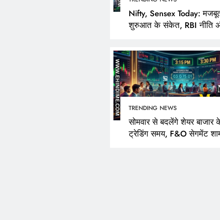
Nifty, Sensex Today: मजबू
शुरुआत के संकेत, RBI नीति 
FPI खरीदारी पर निवेशकों की
TRENDING NEWS
सोमवार से बदलेंगे शेयर बाजार क
ट्रेडिंग समय, F&O सेगमेंट शा
3:40 बजे तक रहेगा खुला