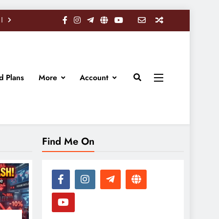
d Plans
More
Account
Find Me On