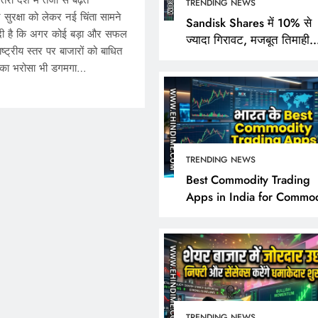
ा देश में तेजी से बढ़ते
TRENDING NEWS
ुरक्षा को लेकर नई चिंता सामने
Sandisk Shares में 10% से
 दी है कि अगर कोई बड़ा और सफल
ज्यादा गिरावट, मजबूत तिमाही
ष्ट्रीय स्तर पर बाजारों को बाधित
नतीजों के बावजूद निवेशक क्यों 
 का भरोसा भी डगमगा…
निराश?
TRENDING NEWS
TRENDING NEWS
Best Commodity Trading
Apps in India for Commod
Sandisk Shares में 10% 
Market Analysis
गिरावट, मजबूत तिमाही नतीज
बावजूद निवेशक क्यों हुए नि
April 25, 2026
TRENDING NEWS