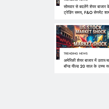
सोमवार से बदलेंगे शेयर बाजार क
ट्रेडिंग समय, F&O सेगमेंट शा
3:40 बजे तक रहेगा खुला
TRENDING NEWS
अमेरिकी शेयर बाजार में उतार-च
बॉन्ड यील्ड 20 साल के उच्च स्
पर पहुंची; नैस्डैक दिन की ऊंचा
400 अंक फिसला