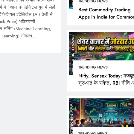
्निंग-मॉडल्स का प्रयोग करके शेयर
TRENDING NEWS
र्भ में | आज के डिजिटल युग में जहाँ
Best Commodity Trading
्टिफिशियल इंटेलिजेंस (AI) तेजी से
Apps in India for Commod
Stock Price) भविष्यवाणी
Market Analysis
न लर्निंग (Machine Learning,
p Learning) मॉडल्स…
TRENDING NEWS
TRENDING NEWS
Nifty, Sensex Today: मजबू
शुरुआत के संकेत, RBI नीति 
Best Commodity Trad
FPI खरीदारी पर निवेशकों की
Apps in India for Co
Market Analysis
October 25, 2025
TRENDING NEWS