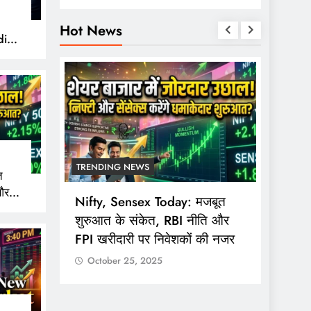
Hot News
ity
TRENDING NEWS
TREND
त
और
ing
Nifty, Sensex Today: मजबूत
सोमवार 
 नजर
mmodity
शुरुआत के संकेत, RBI नीति और
ट्रेडि
FPI खरीदारी पर निवेशकों की नजर
3:40 ब
October 25, 2025
Octo