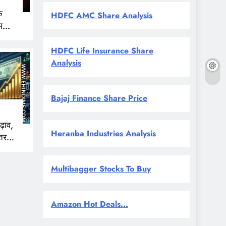
े
HDFC AMC Share Analysis
म
HDFC Life Insurance Share
Analysis
Bajaj Finance Share Price
ढ़ाव,
Heranba Industries Analysis
तर
ई से
Multibagger Stocks To Buy
Amazon Hot Deals...