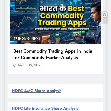
TRENDING NEWS
Best Commodity Trading Apps in India
N
for Commodity Market Analysis
स
क
March 19, 2025
HDFC AMC Share Analysis
HDFC Life Insurance Share Analysis