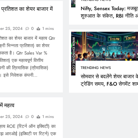
Nifty, Sensex Today: मजबू
ा प्रतिशत का शेयर बाजार में
शुरुआत के संकेत, RBI नीति 
FPI खरीदारी पर निवेशकों की
er 25, 2024
0
1 mins
रतिशत का शेयर बाजार में महत्व Qtr
्री भिन्नता प्रतिशत) का शेयर
जा सकता है। Qtr Sales Var %
तिशत) एक महत्वपूर्ण वित्तीय
नी की त्रिमासिक (त्रैमासिक)
TRENDING NEWS
है। इसे निवेशक कंपनी…
सोमवार से बदलेंगे शेयर बाजार क
ट्रेडिंग समय, F&O सेगमेंट शा
3:40 बजे तक रहेगा खुला
ं महत्व
er 25, 2024
0
1 mins
त्व ROE (रिटर्न ऑन इक्विटी) का
मझ आरओई (इक्विटी पर रिटर्न) एक