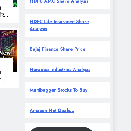
HDFC AMC Share Analysis
त
और
HDFC Life Insurance Share
 नजर
Analysis
Bajaj Finance Share Price
Heranba Industries Analysis
े
म
Multibagger Stocks To Buy
Amazon Hot Deals...