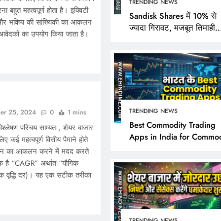
TRENDING NEWS
बहुत महत्वपूर्ण होता है। इक्विटी
Sandisk Shares में 10% से
ा और भविष्य की सांख्यिकी का आकलन
ज्यादा गिरावट, मजबूत तिमाही
य आवेदकों का उपयोग किया जाता है।
नतीजों के बावजूद निवेशक क्यों 
निराश?
TRENDING NEWS
er 25, 2024
0
1 mins
TRENDING NEWS
Best Commodity Trading
्लेषण परिचय साम्यतः, शेयर बाजार
Apps in India for Commod
िए कई महत्वपूर्ण वित्तीय पैमाने होते
Sandisk Shares में 10% 
Market Analysis
दर्शन का आकलन करने में मदद करते
गिरावट, मजबूत तिमाही नतीज
ानक है “CAGR” अर्थात “यौगिक
बावजूद निवेशक क्यों हुए नि
वार्षिक वृद्धि दर)। यह एक सटीक तरीका
November 18, 2024
TRENDING NEWS