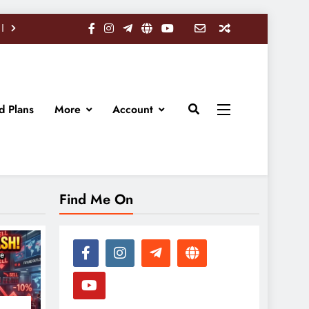
d Plans
More
Account
Find Me On