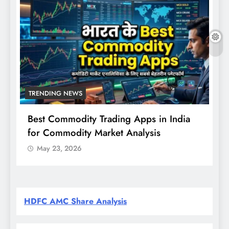
TRENDING NEWS
Best Commodity Trading Apps in India
N
for Commodity Market Analysis
स
क
May 23, 2026
HDFC AMC Share Analysis