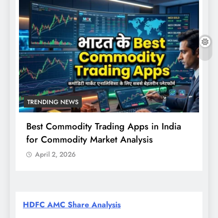
TRENDING NEWS
Best Commodity Trading Apps in India
N
for Commodity Market Analysis
स
क
April 2, 2026
HDFC AMC Share Analysis