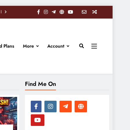
d Plans
More
Account
Find Me On