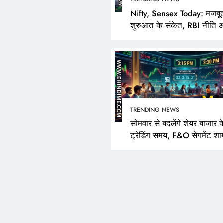
Nifty, Sensex Today: मजबू
शुरुआत के संकेत, RBI नीति 
FPI खरीदारी पर निवेशकों की
TRENDING NEWS
सोमवार से बदलेंगे शेयर बाजार क
ट्रेडिंग समय, F&O सेगमेंट शा
3:40 बजे तक रहेगा खुला