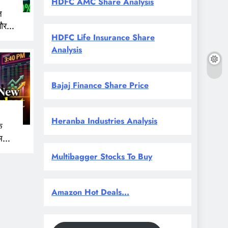
HDFC AMC Share Analysis
त
और
HDFC Life Insurance Share
 नजर
Analysis
Bajaj Finance Share Price
Heranba Industries Analysis
े
म
Multibagger Stocks To Buy
Amazon Hot Deals...