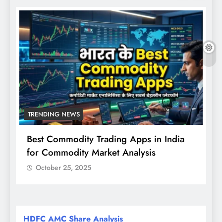
TRENDING NEWS
Best Commodity Trading Apps in India
N
for Commodity Market Analysis
स
क
October 25, 2025
HDFC AMC Share Analysis