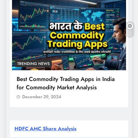
TRENDING NEWS
Best Commodity Trading Apps in India
N
for Commodity Market Analysis
स
क
December 29, 2024
HDFC AMC Share Analysis