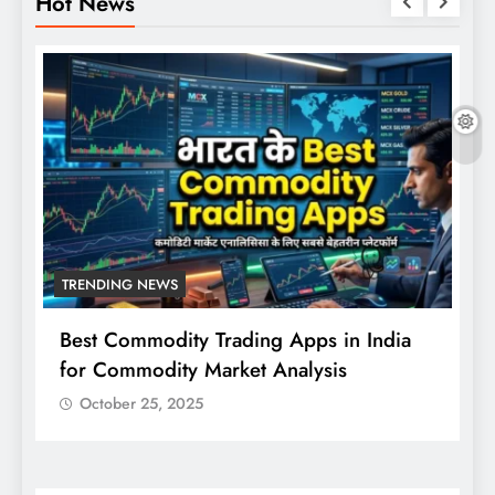
Hot News
TRENDING NEWS
Best Commodity Trading Apps in India
N
for Commodity Market Analysis
स
क
October 25, 2025