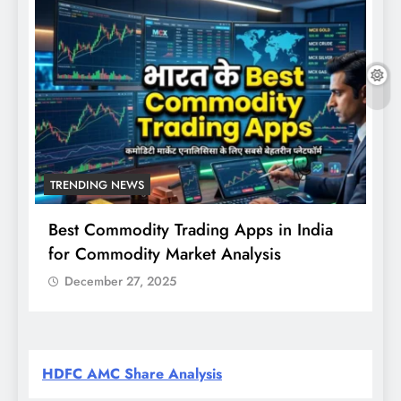
TRENDING NEWS
Best Commodity Trading Apps in India
N
for Commodity Market Analysis
स
क
December 27, 2025
HDFC AMC Share Analysis