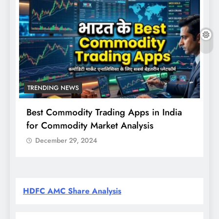
TRENDING NEWS
Best Commodity Trading Apps in India
N
for Commodity Market Analysis
स
क
December 29, 2024
HDFC AMC Share Analysis