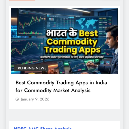
TRENDING NEWS
Best Commodity Trading Apps in India
N
for Commodity Market Analysis
स
क
January 9, 2026
HDFC AMC Share Analysis