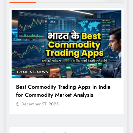
TRENDING NEWS
Best Commodity Trading Apps in India
N
for Commodity Market Analysis
स
क
December 27, 2025