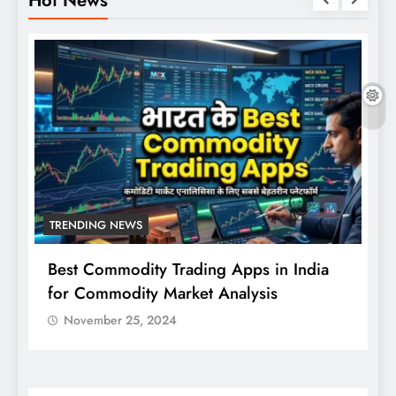
TRENDING NEWS
Best Commodity Trading Apps in India
N
for Commodity Market Analysis
स
क
November 25, 2024