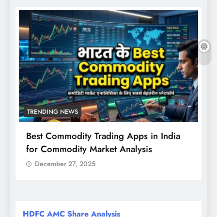
TRENDING NEWS
Best Commodity Trading Apps in India
N
for Commodity Market Analysis
स
क
December 27, 2025
HDFC AMC Share Analysis