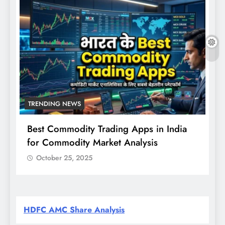
TRENDING NEWS
Best Commodity Trading Apps in India
N
for Commodity Market Analysis
स
क
October 25, 2025
HDFC AMC Share Analysis