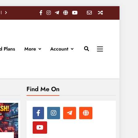
d Plans
More
Account
Find Me On