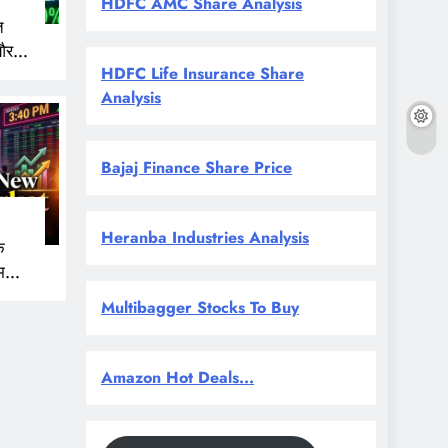
HDFC AMC Share Analysis
त
और
HDFC Life Insurance Share
 नजर
Analysis
Bajaj Finance Share Price
Heranba Industries Analysis
े
म
Multibagger Stocks To Buy
Amazon Hot Deals...