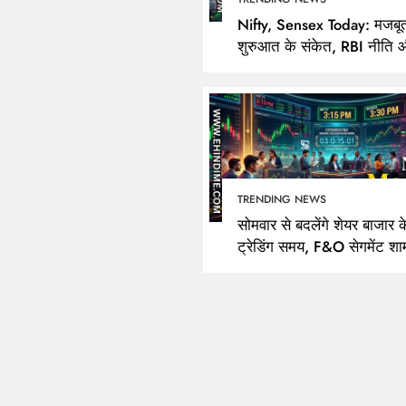
Nifty, Sensex Today: मजबू
शुरुआत के संकेत, RBI नीति 
FPI खरीदारी पर निवेशकों की
TRENDING NEWS
सोमवार से बदलेंगे शेयर बाजार क
ट्रेडिंग समय, F&O सेगमेंट शा
3:40 बजे तक रहेगा खुला