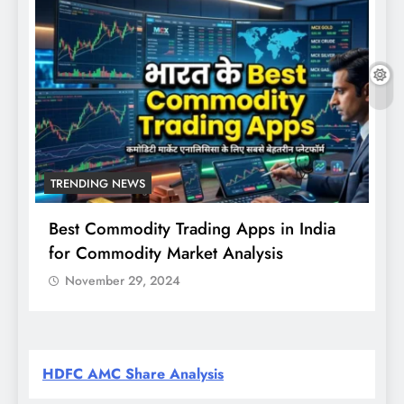
TRENDING NEWS
Best Commodity Trading Apps in India
N
for Commodity Market Analysis
स
क
November 29, 2024
HDFC AMC Share Analysis