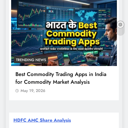
TRENDING NEWS
Best Commodity Trading Apps in India
N
for Commodity Market Analysis
स
क
May 19, 2026
HDFC AMC Share Analysis