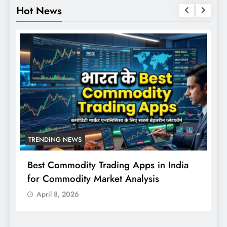
Hot News
TRENDING NEWS
Best Commodity Trading Apps in India
N
for Commodity Market Analysis
स
क
April 8, 2026