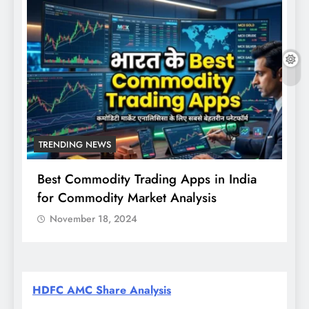
TRENDING NEWS
Best Commodity Trading Apps in India
N
for Commodity Market Analysis
स
क
November 18, 2024
HDFC AMC Share Analysis